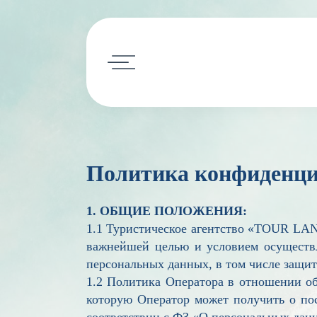
Подбор тура
Наши усл
Политика конфиденци
Горящие туры
Авиабилет
Круизы
Календарь туров
1. ОБЩИЕ ПОЛОЖЕНИЯ:
Визы
1.1 Туристическое агентство «TOUR L
Страны
важнейшей целью и условием осуществл
Обучение
персональных данных, в том числе защит
Минимальные цены
1.2 Политика Оператора в отношении об
которую Оператор может получить о посе
соответствии с ФЗ «О персональных данн