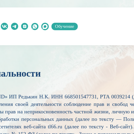
Обучение
уги
О компании
Контакты
альности
ы
О нас
Команда
AND» ИП Редькин Н.К. ИНН
668501547731, РТА 0039214
ения своей деятельности соблюдение прав и свобод че
ы прав на неприкосновенность частной жизни, личную и
работки персональных данных (далее по тексту — Пол
тителях веб-сайта tl66.ru (далее по тексту - Веб-сайт
ых» № 152-ФЗ (далее по тексту - Закон о персональных 