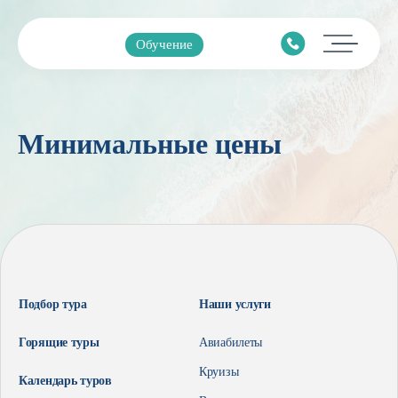
Обучение
Главная
Минимальные цены
Подбор тура
Горящие туры
Календарь туров
Страны
Минимальные цены
Подбор тура
Наши услуги
Наши услуги
Горящие туры
Авиабилеты
Авиабилеты
Круизы
Календарь туров
О компании
Круизы