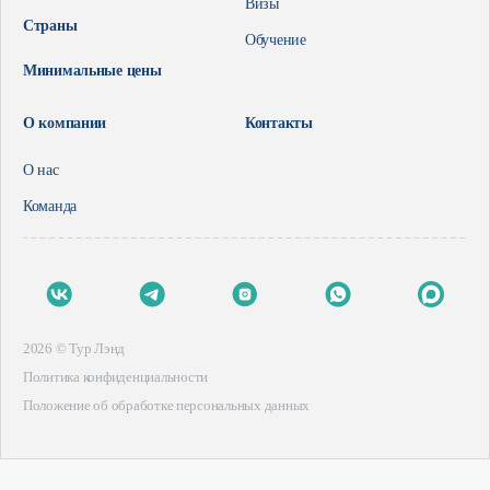
Визы
Страны
Визы
О нас
Обучение
Контакты
Обучение
Команда
Минимальные цены
О компании
Контакты
О нас
Команда
+7 9126775792
Екатеринбург, улица Мамина-Сибиряка, 145
офис 274
2026 © Тур Лэнд
Политика конфиденциальности
Положение об обработке персональных данных